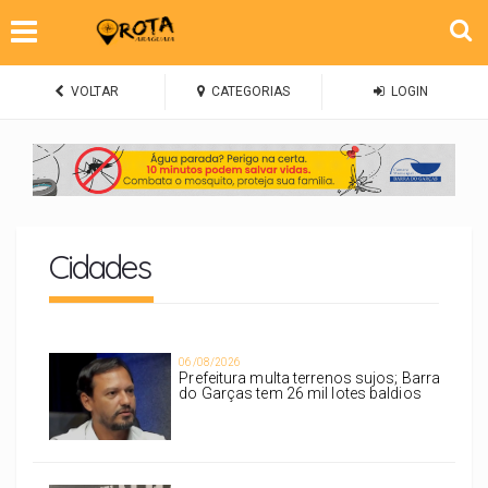
VOLTAR
CATEGORIAS
LOGIN
Cidades
06/08/2026
Prefeitura multa terrenos sujos; Barra
do Garças tem 26 mil lotes baldios